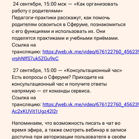
24 сентября, 15:00 мск — «Как организовать
работу с родителями»
Педагоги-практики расскажут, как помочь
родителям освоиться в Сферуме, познакомиться
с его функциями и использовать их. Они
поделятся практиками и учебными приёмами.
Ссылка на
трансляцию:
https://web.vk.me/video/676122760_45623
vrphNlfS7uk5ZGu9xC
27 сентября, 15:00 — «Консультационный час»
Есть вопросы о Сферуме? Приходите на
консультационный час и получите ответы
напрямую — от команды сервиса.
Ссылка на
трансляцию:
https://web.vk.me/video/676122760_45623
Ac2xKUVit1Ugz42I2r
Напоминаем, что возможность писать в чат во
время эфира, а также смотреть вебинар в записи
доступна при авторизации пользователя в своём