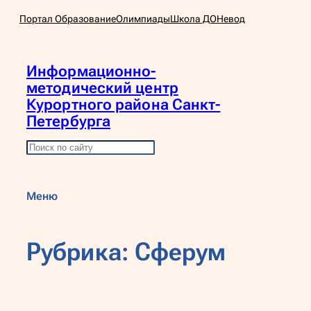
Перейти
Портал Образование
Олимпиады
Школа ДО
Невод
к
содержимому
Информационно-
методический центр
Курортного района Санкт-
Петербурга
П
о
и
Меню
с
к
Рубрика:
Сферум