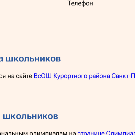
Телефон
а школьников
ся на сайте
ВсОШ Курортного района Санкт-П
 школьников
иональным олимпиадам на
странице Олимпиад