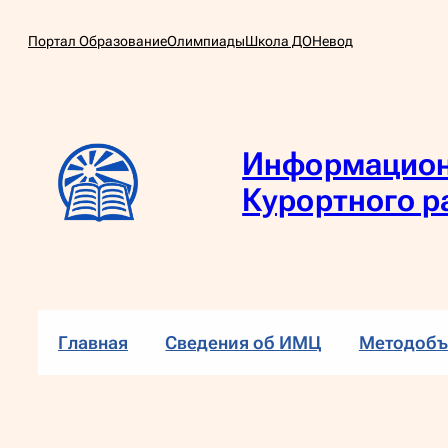
Перейти
Портал Образование
Олимпиады
Школа ДО
Невод
к
содержимому
Информацион
Курортного р
Главная
Сведения об ИМЦ
Методобъ