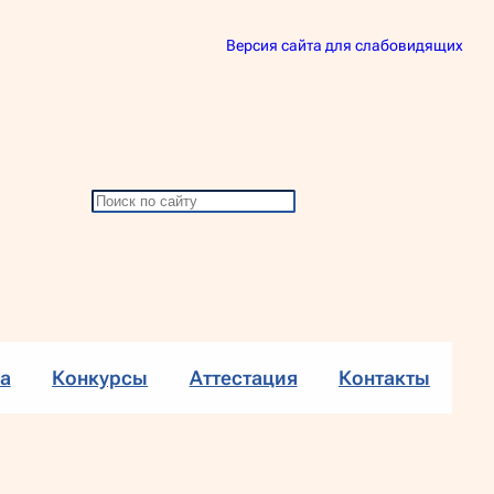
Версия сайта для слабовидящих
П
о
и
с
к
а
Конкурсы
Аттестация
Контакты