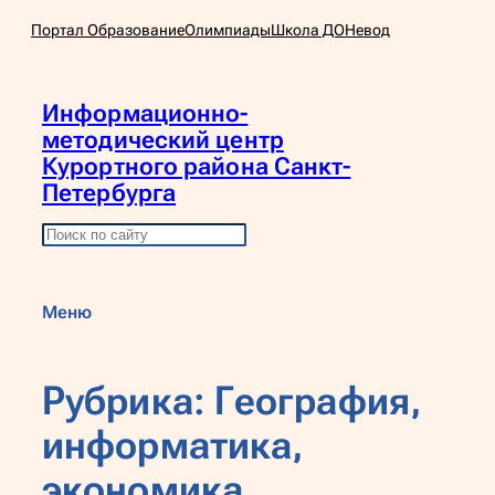
Перейти
Портал Образование
Олимпиады
Школа ДО
Невод
к
содержимому
Информационно-
методический центр
Курортного района Санкт-
Петербурга
П
о
и
Меню
с
к
Рубрика:
География,
информатика,
экономика