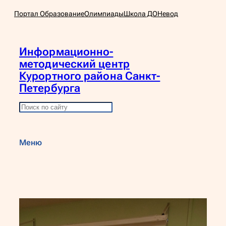
Перейти
Портал Образование
Олимпиады
Школа ДО
Невод
к
содержимому
Информационно-
методический центр
Курортного района Санкт-
Петербурга
П
о
и
Меню
с
к