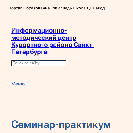
Перейти
Портал Образование
Олимпиады
Школа ДО
Невод
к
содержимому
Информационно-
методический центр
Курортного района Санкт-
Петербурга
П
о
и
Меню
с
к
Семинар-практикум