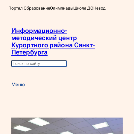
Перейти
Портал Образование
Олимпиады
Школа ДО
Невод
к
содержимому
Информационно-
методический центр
Курортного района Санкт-
Петербурга
П
о
и
Меню
с
к