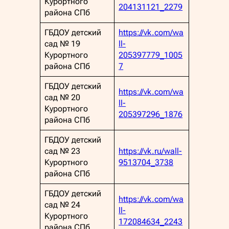
Курортного
204131121_2279
района СПб
ГБДОУ детский
https://vk.com/wa
сад № 19
ll-
Курортного
205397779_1005
района СПб
7
ГБДОУ детский
https://vk.com/wa
сад № 20
ll-
Курортного
205397296_1876
района СПб
ГБДОУ детский
сад № 23
https://vk.ru/wall-
Курортного
9513704_3738
района СПб
ГБДОУ детский
https://vk.com/wa
сад № 24
ll-
Курортного
172084634_2243
района СПб