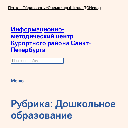
Перейти
Портал Образование
Олимпиады
Школа ДО
Невод
к
содержимому
Информационно-
методический центр
Курортного района Санкт-
Петербурга
П
о
и
Меню
с
к
Рубрика:
Дошкольное
образование