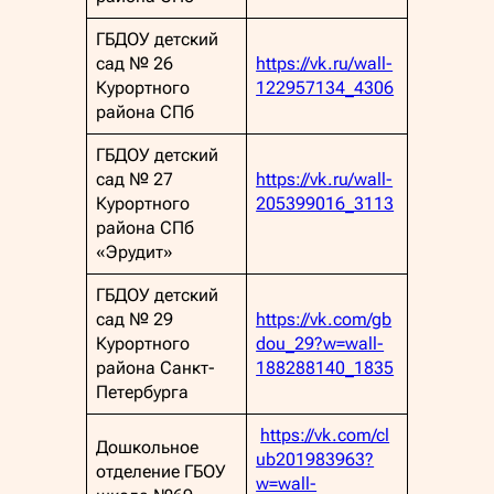
ГБДОУ детский
сад № 26
https://vk.ru/wall-
Курортного
122957134_4306
района СПб
ГБДОУ детский
сад № 27
https://vk.ru/wall-
Курортного
205399016_3113
района СПб
«Эрудит»
ГБДОУ детский
сад № 29
https://vk.com/gb
Курортного
dou_29?w=wall-
района Санкт-
188288140_1835
Петербурга
https://vk.com/cl
Дошкольное
ub201983963?
отделение ГБОУ
w=wall-