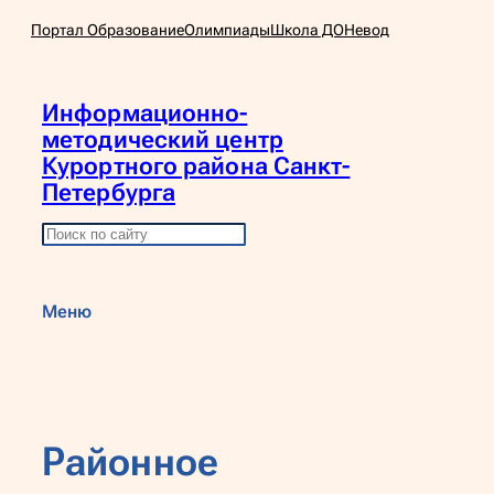
Перейти
Портал Образование
Олимпиады
Школа ДО
Невод
к
содержимому
Информационно-
методический центр
Курортного района Санкт-
Петербурга
П
о
и
Меню
с
к
Районное