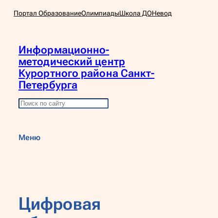
Перейти
Портал Образование
Олимпиады
Школа ДО
Невод
к
содержимому
Информационно-
методический центр
Курортного района Санкт-
Петербурга
П
о
и
Меню
с
к
Цифровая