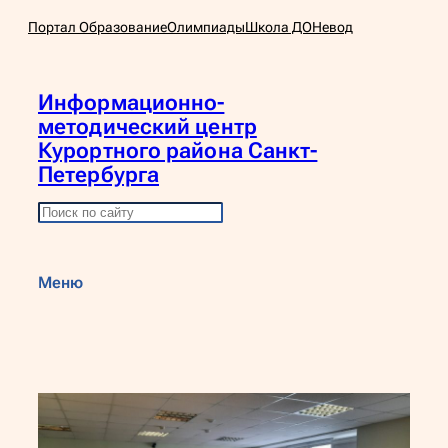
Перейти
Портал Образование
Олимпиады
Школа ДО
Невод
к
содержимому
Информационно-
методический центр
Курортного района Санкт-
Петербурга
П
о
и
Меню
с
к