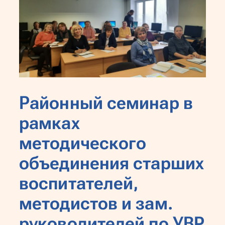
Районный семинар в
рамках
методического
объединения старших
воспитателей,
методистов и зам.
руководителей по УВР