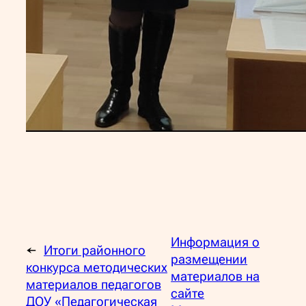
Информация о
←
Итоги районного
размещении
конкурса методических
материалов на
материалов педагогов
сайте
ДОУ «Педагогическая