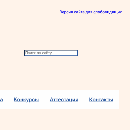
Версия сайта для слабовидящих
П
о
и
с
к
а
Конкурсы
Аттестация
Контакты