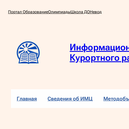
Перейти
Портал Образование
Олимпиады
Школа ДО
Невод
к
содержимому
Информацион
Курортного р
Главная
Сведения об ИМЦ
Методобъ