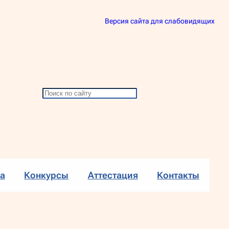
Версия сайта для слабовидящих
П
о
и
с
к
а
Конкурсы
Аттестация
Контакты