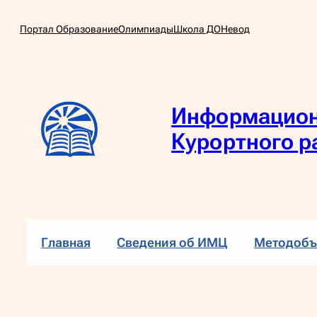
Перейти
Портал Образование
Олимпиады
Школа ДО
Невод
к
содержимому
Информацион
Курортного р
Главная
Сведения об ИМЦ
Методобъ