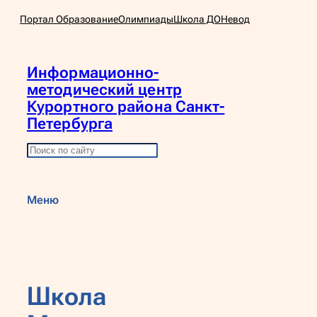
Перейти
Портал Образование
Олимпиады
Школа ДО
Невод
к
содержимому
Информационно-
методический центр
Курортного района Санкт-
Петербурга
П
о
и
Меню
с
к
Школа