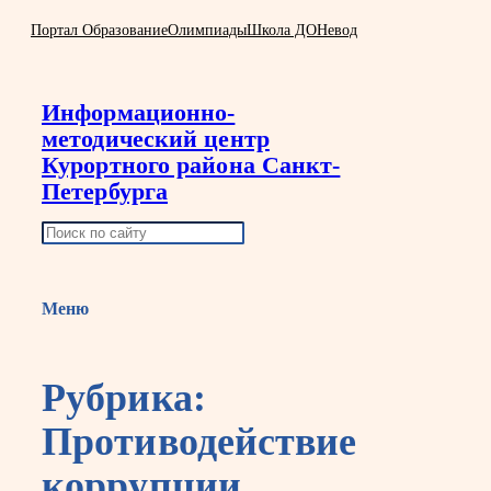
Перейти
Портал Образование
Олимпиады
Школа ДО
Невод
к
содержимому
Информационно-
методический центр
Курортного района Санкт-
Петербурга
П
о
и
Меню
с
к
Рубрика:
Противодействие
коррупции