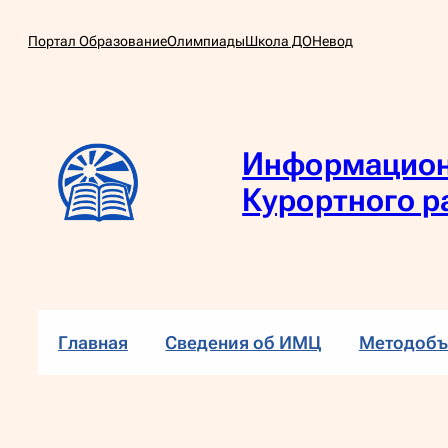
Перейти
Портал Образование
Олимпиады
Школа ДО
Невод
к
содержимому
Информацион
Курортного р
Главная
Сведения об ИМЦ
Методобъ