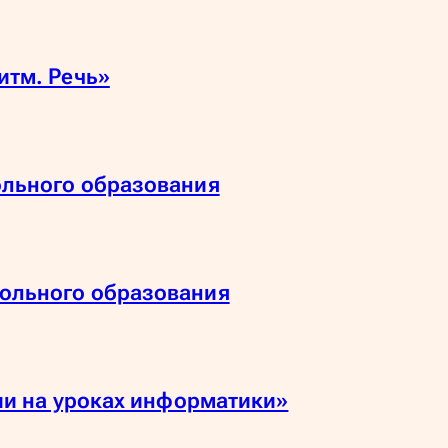
итм. Речь»
ольного образования
ольного образования
ии на уроках информатики»