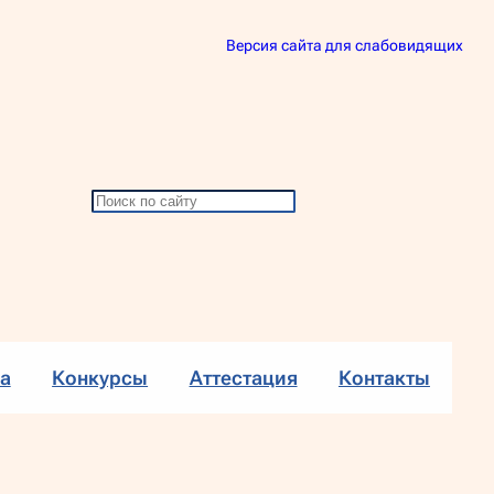
Версия сайта для слабовидящих
П
о
и
с
к
а
Конкурсы
Аттестация
Контакты