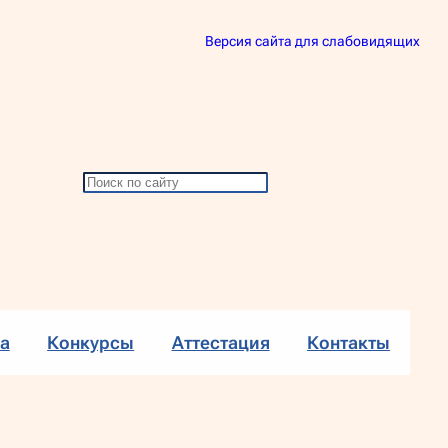
Версия сайта для слабовидящих
П
о
и
с
к
а
Конкурсы
Аттестация
Контакты