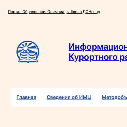
Перейти
Портал Образование
Олимпиады
Школа ДО
Невод
к
содержимому
Информацион
Курортного р
Главная
Сведения об ИМЦ
Методобъ