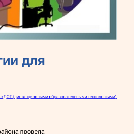
гии для
 с ДОТ (дистанционными образовательными технологиями)
района провела