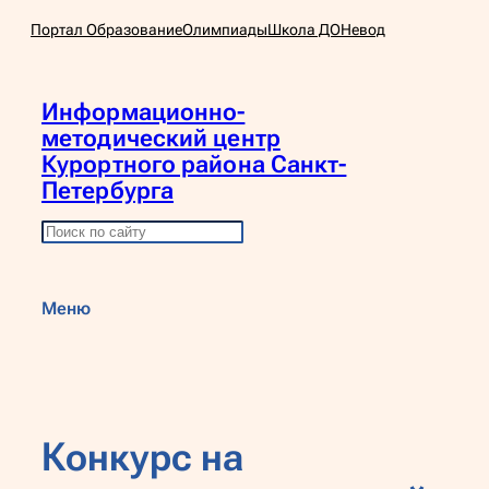
Перейти
Портал Образование
Олимпиады
Школа ДО
Невод
к
содержимому
Информационно-
методический центр
Курортного района Санкт-
Петербурга
П
о
и
Меню
с
к
Конкурс на