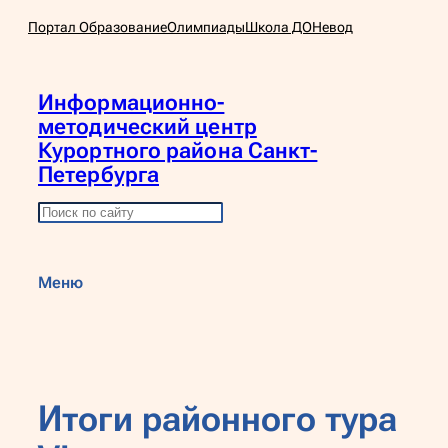
Перейти
Портал Образование
Олимпиады
Школа ДО
Невод
к
содержимому
Информационно-
методический центр
Курортного района Санкт-
Петербурга
П
о
и
Меню
с
к
Итоги районного тура