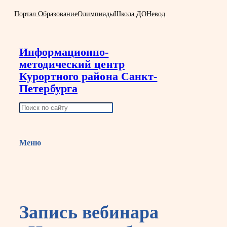
Перейти
Портал Образование
Олимпиады
Школа ДО
Невод
к
содержимому
Информационно-
методический центр
Курортного района Санкт-
Петербурга
П
о
и
Меню
с
к
Запись вебинара