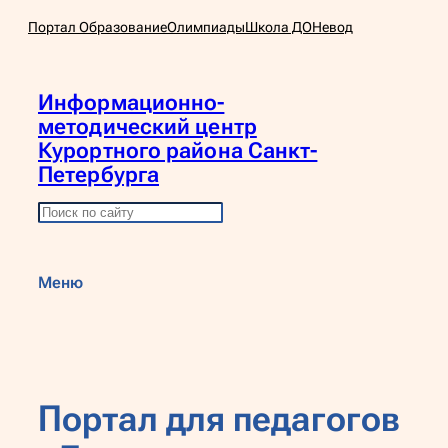
Перейти
Портал Образование
Олимпиады
Школа ДО
Невод
к
содержимому
Информационно-
методический центр
Курортного района Санкт-
Петербурга
П
о
и
Меню
с
к
Портал для педагогов