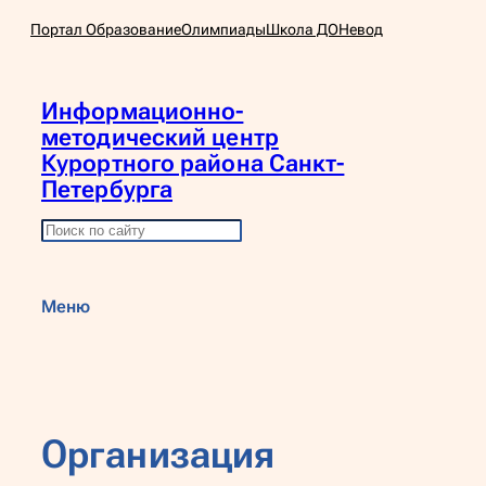
Перейти
Портал Образование
Олимпиады
Школа ДО
Невод
к
содержимому
Информационно-
методический центр
Курортного района Санкт-
Петербурга
П
о
и
Меню
с
к
Организация